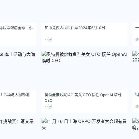
马病毒肆虐全球：小
加币兑换人民币汇率2024年6月10日
一
业界
业
se 本土活动与大咖畅聊
奥特曼被炒鱿鱼？美女 CTO 接任 OpenAI 临时
彻
CEO
业界
业