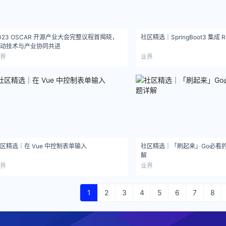
023 OSCAR 开源产业大会完整议程首揭晓，
社区精选｜SpringBoot3 集成 Re
动技术与产业协同共进
界
业界
区精选｜在 Vue 中控制表单输入
社区精选｜「刷起来」Go必看
解
界
业界
1
2
3
4
5
6
7
8