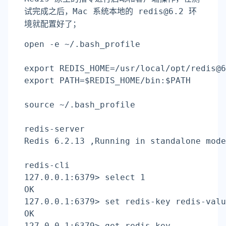
试完成之后
，Mac 系统本地的 redis@6.2 环
境就配置好了；
open -e ~/.bash_profile
export
 REDIS_HOME=/usr/
local
/opt/redis@6
export
 PATH=
$REDIS_HOME
/bin:
$PATH
source
 ~/.bash_profile
redis-server
Redis 6.2.13 ,Running 
in
 standalone mode
redis-cli
127.0.0.1:6379> select 1
OK
127.0.0.1:6379> 
set
 redis-key redis-valu
OK
127.0.0.1:6379> get redis-key