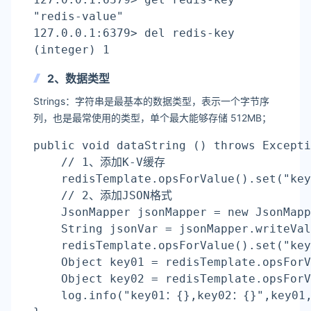
"redis-value"
127.0.0.1:6379> del redis-key
(
integer
) 1
2、数据类型
Strings：字符串是最基本的数据类型，表示一个字节序
列，也是最常使用的类型，单个最大能够存储 512MB；
public void dataString () throws Excepti
    // 1、添加K-V缓存
    redisTemplate.opsForValue().
set
(
"key
    // 2、添加JSON格式
    JsonMapper jsonMapper = new JsonMapp
    String jsonVar = jsonMapper.writeVal
    redisTemplate.opsForValue().
set
(
"key
    Object key01 = redisTemplate.opsForV
    Object key02 = redisTemplate.opsForV
    log.info(
"key01：{},key02：{}"
,key01