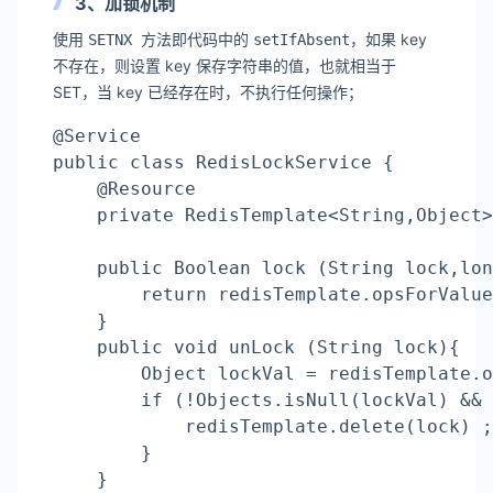
3、加锁机制
使用
方法即代码中的
，如果 key
SETNX
setIfAbsent
不存在，则设置 key 保存字符串的值，也就相当于
SET，当 key 已经存在时，不执行任何操作；
@Service
public class RedisLockService {
    @Resource
    private RedisTemplate<String,Object>
    public Boolean lock (String lock,lon
return
 redisTemplate.opsForValue
    }
    public void unLock (String lock){
        Object lockVal = redisTemplate.o
if
 (!Objects.isNull(lockVal) && 
            redisTemplate.delete(lock) ;
        }
    }