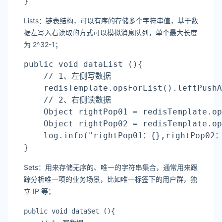
}
Lists：链表结构，可以有序的存储多个字符串值，基于数
据左写入右读取的方式可以模拟消息队列，单个最大长度
为 2^32-1；
public void 
dataList
 (){
    // 1、左侧写数据
    redisTemplate.opsForList().leftPushA
    // 2、右侧读数据
    Object rightPop01 = redisTemplate.op
    Object rightPop02 = redisTemplate.op
    log.info(
"rightPop01：{},rightPop02
}
Sets：用来存储无序的、唯一的字符串集合，通常用来跟
踪分析唯一项的业务场景，比如唯一标签下的用户群，独
立 IP 等；
public void 
dataSet
 (){