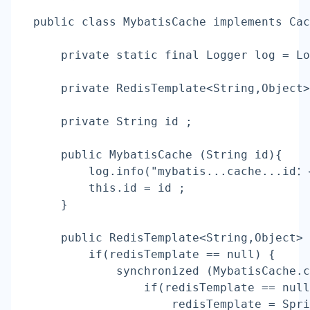
public class MybatisCache implements Cac
    private static final Logger 
log
 = Lo
    private RedisTemplate<String,Object>
    private String id ;
    public MybatisCache (String id){
        log.info(
"mybatis...cache...id：
        this.id = id ;
    }
    public RedisTemplate<String,Object> 
if
(redisTemplate == null) {
            synchronized (MybatisCache.c
if
(redisTemplate == null
                    redisTemplate = Spri