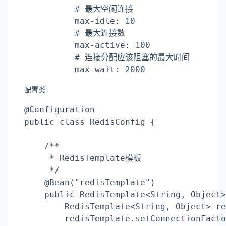
# 最大空闲连接
          max-idle: 10
# 最大连接数
          max-active: 100
# 连接分配应该阻塞的最大时间
          max-wait: 2000
配置类
@Configuration
public class RedisConfig {
    /**
     * RedisTemplate模板
     */
    @Bean(
"redisTemplate"
)
    public RedisTemplate<String, Object>
        RedisTemplate<String, Object> re
        redisTemplate.setConnectionFacto