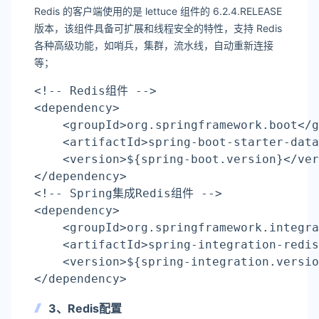
Redis 的客户端使用的是 lettuce 组件的 6.2.4.RELEASE
版本，该组件具备可扩展和线程安全的特性，支持 Redis
各种高级功能，如哨兵，集群，流水线，自动重新连接
等；
<!-- Redis组件 -->
<dependency>
    <groupId>org.springframework.boot</g
    <artifactId>spring-boot-starter-data
    <version>
${spring-boot.version}
</ver
</dependency>
<!-- Spring集成Redis组件 -->
<dependency>
    <groupId>org.springframework.integra
    <artifactId>spring-integration-redis
    <version>
${spring-integration.versio
</dependency>
3、Redis配置