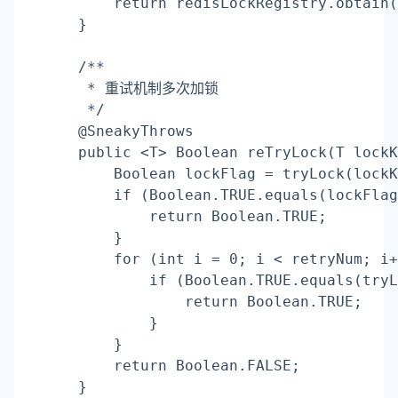
return
 redisLockRegistry.obtain(
    }
    /**
     * 重试机制多次加锁
     */
    @SneakyThrows
    public <T> Boolean reTryLock(T lockK
        Boolean lockFlag = tryLock(lockK
if
 (Boolean.TRUE.equals(lockFlag
return
 Boolean.TRUE;
        }
for
 (int i = 0; i < retryNum; i+
if
 (Boolean.TRUE.equals(tryL
return
 Boolean.TRUE;
            }
        }
return
 Boolean.FALSE;
    }