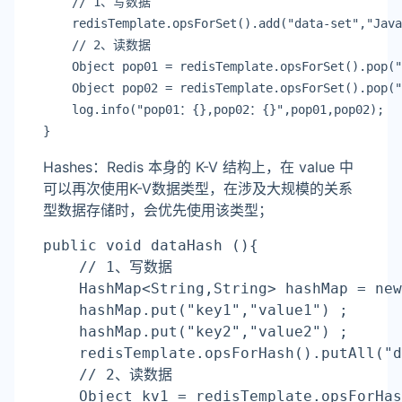
    // 1、写数据
    redisTemplate.opsForSet().add(
"data-set"
,
"Java
    // 2、读数据
    Object pop01 = redisTemplate.opsForSet().pop(
"
    Object pop02 = redisTemplate.opsForSet().pop(
"
    log.info(
"pop01：{},pop02：{}"
,pop01,pop02);
}
Hashes：Redis 本身的 K-V 结构上，在 value 中
可以再次使用K-V数据类型，在涉及大规模的关系
型数据存储时，会优先使用该类型；
public void 
dataHash
 (){
    // 1、写数据
    HashMap<String,String> hashMap = new
    hashMap.put(
"key1"
,
"value1"
) ;
    hashMap.put(
"key2"
,
"value2"
) ;
    redisTemplate.opsForHash().putAll(
"d
    // 2、读数据
    Object kv1 = redisTemplate.opsForHas