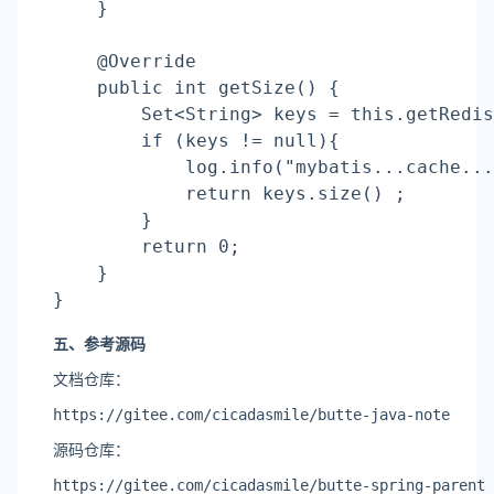
    }
    @Override
    public int 
getSize
() {
        Set<String> keys = this.getRedis
if
 (keys != null){
            log.info(
"mybatis...cache..
return
 keys.size() ;
        }
return
 0;
    }
}
五、参考源码
文档仓库：
https://gitee.com/cicadasmile/butte-java-note
源码仓库：
https://gitee.com/cicadasmile/butte-spring-parent