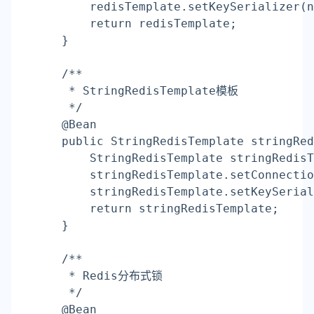
        redisTemplate.setKeySerializer(n
return
 redisTemplate;
    }
    /**
     * StringRedisTemplate模板
     */
    @Bean
    public StringRedisTemplate stringRed
        StringRedisTemplate stringRedisT
        stringRedisTemplate.setConnectio
        stringRedisTemplate.setKeySerial
return
 stringRedisTemplate;
    }
    /**
     * Redis分布式锁
     */
    @Bean