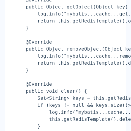
    public Object getObject(Object key) 
        log.info(
"mybatis...cache...get
return
 this.getRedisTemplate().o
    }
    @Override
    public Object removeObject(Object ke
        log.info(
"mybatis...cache...rem
return
 this.getRedisTemplate().d
    }
    @Override
    public void 
clear
() {
        Set<String> keys = this.getRedis
if
 (keys != null && keys.size()>
            log.info(
"mybatis...cache..
            this.getRedisTemplate().dele
        }