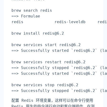
brew search redis
==> Formulae
redis             redis-leveldb     redi
brew install redis@6.2
brew services start redis@6.2
==> Successfully started `redis@6.2` (la
brew services restart redis@6.2
==> Successfully stopped `redis@6.2` (la
==> Successfully started `redis@6.2` (la
brew services stop redis@6.2
==> Successfully stopped `redis@6.2` (la
配置 Redis 环境变量，这样可以在命令
行使用
Redis 原生的指令进行启动和客户
端操作，在测