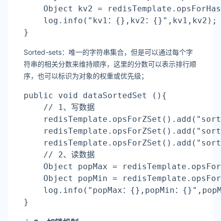
    Object kv2 = redisTemplate.opsForHas
    log.info(
"kv1：{},kv2：{}"
,kv1,kv2);
}
Sorted-sets：唯一的字符串集合，但是可以通过每个字
符串的相关分数来维持顺序，这里的分数可以表示排行顺
序，也可以标识为对象的权重或优先级；
public void 
dataSortedSet
 (){
    // 1、写数据
    redisTemplate.opsForZSet().add(
"sort
    redisTemplate.opsForZSet().add(
"sort
    redisTemplate.opsForZSet().add(
"sort
    // 2、读数据
    Object popMax = redisTemplate.opsFor
    Object popMin = redisTemplate.opsFor
    log.info(
"popMax：{},popMin：{}"
,pop
}