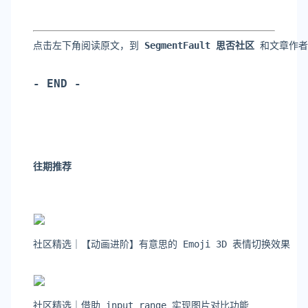
点击左下角阅读原文，到 
SegmentFault 思否社区
 和文章作
- END -
往期推荐
社区精选｜【动画进阶】有意思的 Emoji 3D 表情切换效果
社区精选｜借助 input range 实现图片对比功能