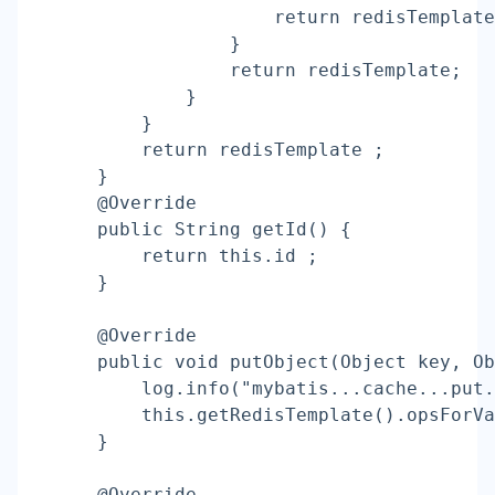
return
 redisTemplate
                }
return
 redisTemplate;
            }
        }
return
 redisTemplate ;
    }
    @Override
    public String 
getId
() {
return
 this.id ;
    }
    @Override
    public void putObject(Object key, Ob
        log.info(
"mybatis...cache...put
        this.getRedisTemplate().opsForVa
    }
    @Override