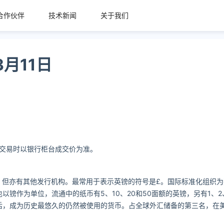
合作伙伴
技术新闻
关于我们
月11日
1
考，交易时以银行柜台成交价为准。
亦有其他发行机构。最常用于表示英镑的符号是£。国际标准化组织为英镑取
领地的货币也以镑作为单位，流通中的纸币有5、10、20和50面额的英镑，另有1、2
后，成为历史最悠久的仍然被使用的货币。占全球外汇储备的第三名，在