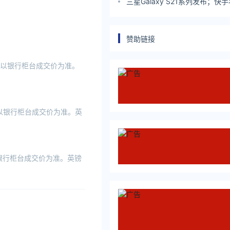
副总裁，CSDN 重磅招揽一流人
三星Galaxy S21系列发布；快
在港上市；2020年邮政行业业
11037.8亿元｜Do早报
赞助链接
易时以银行柜台成交价为准。
易时以银行柜台成交价为准。英
以银行柜台成交价为准。英镑