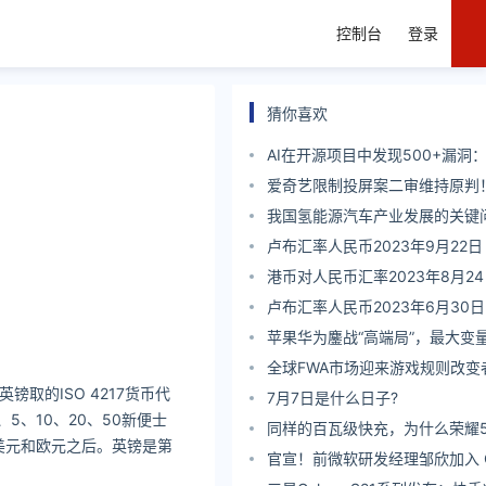
控制台
登录
猜你喜欢
AI在开源项目中发现500+漏洞：C
Code Security研究预览版上线
爱奇艺限制投屏案二审维持原判！
天黄金会员时长
我国氢能源汽车产业发展的关键
卢布汇率人民币2023年9月22日
港币对人民币汇率2023年8月2
卢布汇率人民币2023年6月30日
苹果华为鏖战“高端局”，最大变
全球FWA市场迎来游戏规则改变
的ISO 4217货币代
Reliance Jio瞄准1亿家庭用户
7月7日是什么日子?
、5、10、20、50新便士
同样的百瓦级快充，为什么荣耀
美元和欧元之后。英镑是第
人不一样？
官宣！前微软研发经理邹欣加入 C