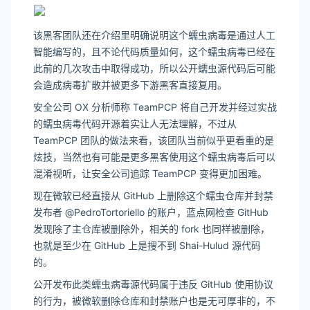
该黑客团队还在介绍里明确说明这个蠕虫病毒是通过人工
智能编写的，且不论代码质量如何，这个蠕虫病毒已经在
此前的几次攻击中取得成功，所以公开蠕虫源代码后可能
会造成病毒扩散并被更多下游黑客直接复用。
安全公司 OX 分析师称 TeamPCP 将自己开发并经过实战
的蠕虫病毒代码开源着实让人无法理解，不过从
TeamPCP 团队的做法来看，该团队当前似乎更看重的是
炫技，当然也有可能是更多黑客使用这个蠕虫病毒后可以
混淆视听，让安全公司追踪 TeamPCP 变得更加困难。
现在微软已经直接从 GitHub 上删除这个蠕虫仓库并封禁
发布者 @PedroTortoriello 的账户，蓝点网检查 GitHub
发现除了主仓库被删除外，相关的 fork 也同样被删除，
也就是至少在 GitHub 上是搜不到 Shai-Hulud 源代码
的。
公开发布此类蠕虫病毒源代码属于违反 GitHub 使用协议
的行为，被微软删除仓库和封禁账户也是无可厚非的，不