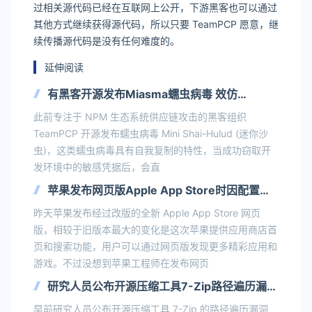
过相关源代码已经在互联网上公开，下游黑客也可以通过
其他方式继续获得源代码，所以只要 TeamPCP 愿意，继
续传播源代码是没有任何难度的。
延伸阅读
有黑客开源发布Miasma蠕虫病毒 效仿
TeamPCP开源沙虫
此前专注于 NPM 生态系统供应链攻击的黑客组织
TeamPCP 开源发布蠕虫病毒 Mini Shai-Hulud (迷你沙
虫)，这类蠕虫病毒具有自我复制的特性，当成功窃取开
发环境中的敏感凭据后，会直
苹果发布网页版Apple App Store时因配置错
误泄露全部前端源代码 目前已被转存
昨天苹果发布经过改版的全新 Apple App Store 网页
版，相较于旧版本最大的变化是这次苹果提供应用商店首
页和搜索功能，用户可以通过网页版发现更多精彩应用和
游戏。不过没想到苹果工程师在发布网页
研究人员公布开源压缩工具7-Zip路径遍历漏洞
的PoC 相关攻击可能很快就会增多
早前研究人员公布开源压缩工具 7-Zip 的路径遍历漏洞