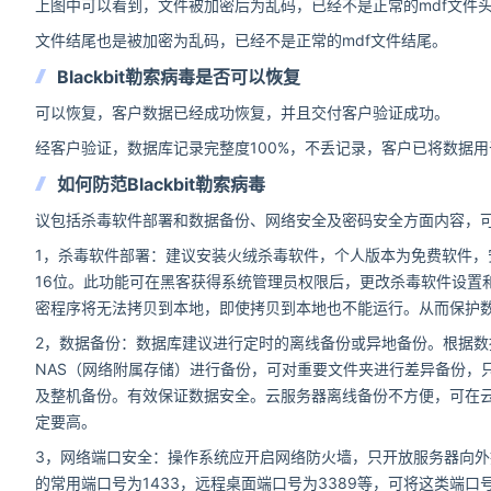
上图中可以看到，文件被加密后为乱码，已经不是正常的mdf文件
文件结尾也是被加密为乱码，已经不是正常的mdf文件结尾。
Blackbit勒索病毒是否可以恢复
可以恢复，客户数据已经成功恢复，并且交付客户验证成功。
经客户验证，数据库记录完整度100%，不丢记录，客户已将数据
如何防范Blackbit勒索病毒
议包括杀毒软件部署和数据备份、网络安全及密码安全方面内容，
1，杀毒软件部署：建议安装火绒杀毒软件，个人版本为免费软件
16位。此功能可在黑客获得系统管理员权限后，更改杀毒软件设置
密程序将无法拷贝到本地，即使拷贝到本地也不能运行。从而保护
2，数据备份：数据库建议进行定时的离线备份或异地备份。根据
NAS（网络附属存储）进行备份，可对重要文件夹进行差异备份，
及整机备份。有效保证数据安全。云服务器离线备份不方便，可在
定要高。
3，网络端口安全：操作系统应开启网络防火墙，只开放服务器向外
的常用端口号为1433，远程桌面端口号为3389等，可将这类