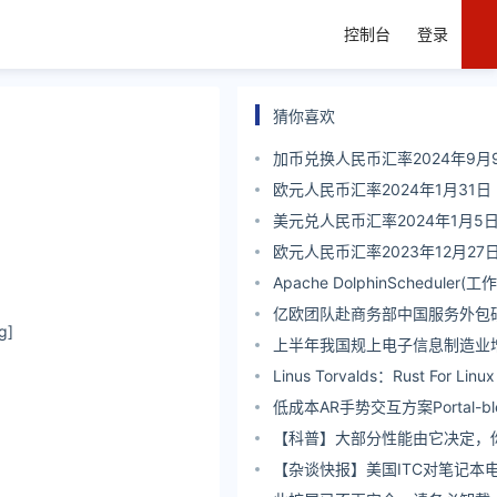
控制台
登录
猜你喜欢
加币兑换人民币汇率2024年9月
欧元人民币汇率2024年1月31日
美元兑人民币汇率2024年1月5
欧元人民币汇率2023年12月27
Apache DolphinScheduler
系统)
亿欧团队赴商务部中国服务外包
g]
学习 | 亿欧动态
上半年我国规上电子信息制造业
长10.2%
Linus Torvalds：Rust For L
到 Linux 5.20 内核中
低成本AR手势交互方案Portal-b
【科普】大部分性能由它决定，
光学传感器吗？
【杂谈快报】美国ITC对笔记本