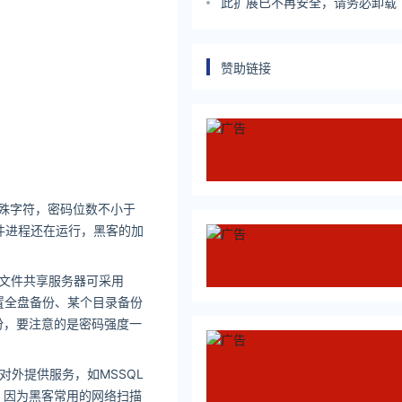
等启动337调查，联想等列为被
此扩展已不再安全，请务必卸载
赞助链接
殊字符，密码位数不小于
件进程还在运行，黑客的加
文件共享服务器可采用
置全盘备份、某个目录备份
份，要注意的是密码强度一
外提供服务，如MSSQL
。因为黑客常用的网络扫描