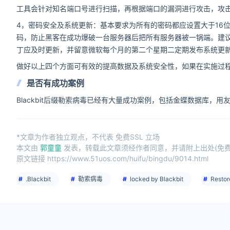
工具会针对知名端口号进行扫描，再根据端口的漏洞进行攻击，攻
4，密码安全及系统更新：基本要求为所有的密码都应设置大于16
码，防止黑客在成功爆破一台服务器后把所有服务器被一锅端。建议操
丁应及时更新，并留意微软每个月的第二个星期二定期发布系统更
做好以上四个方面可有效的提高数据及系统安全性，如果在实施过
是否有成功案例
Blackbit后缀勒索病毒已经有大量成功案例，包括金蝶数据库，
*文章为作者独立观点，不代表 免费SSL 立场
本文由
郭童童
发表，转载此文章须经作者同意，并请附上出处(免费S
原文链接 https://www.51uos.com/huifu/bingdu/9014.html
.Blackbit
勒索病毒
locked by Blackbit
Restor