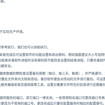
头部。
用于实际生产环境。
可参考执行，我们也可以协助执行。
，安装完成后可设置软件的功能设置和退出密码，密码强度建议大小写加特
和结束杀毒软件进程时没有密码而不能改变设置和结束进程，只要杀毒软
数据安全。
数据库数据的颗粒度设置备份周期（每日、每三天、每周），并严格遵守。
只要此文件夹内文档有改动，备份软件便会对改动的文件进行备份。可设
云服务器端安装百度网盘等工具，设置对重要文件所在的目录进行定期备
提供服务的端口，其它端口一律关闭。一些常用知名端口可更改端口号再对
端口号更改为不常用的端口号，更改完成后只要在配置服务时相应的配置便可