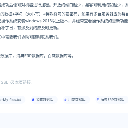
击成功后便可对机器进行加密。开放的端口越少，黑客可利用的就越少，
位的数据+字母（大小写）+特殊符号的强密码，如果有多台服务器应为每
作系统安装windows 2016以上版本，并经常查看操作系统的更新功
新补丁日，有涉及到的应及时更新。
程中需要我们协助可随时联系我们。
用友数据库，海典ERP数据库，百威数据库等。
SL )及本页链接。
e-My_files.txt
金蝶数据库
用友数据库
海典ERP数据库