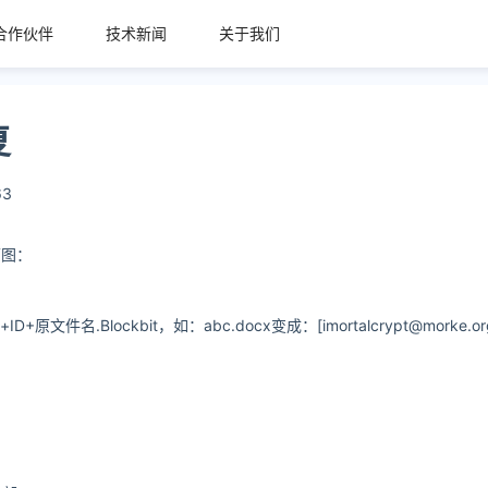
合作伙伴
技术新闻
关于我们
复
63
下图：
文件名.Blockbit，如：abc.docx变成：[imortalcrypt@morke.or
。